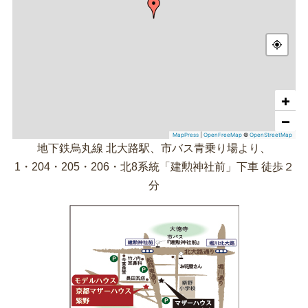
+
−
MapPress
|
OpenFreeMap
©
OpenStreetMap
地下鉄烏丸線 北大路駅、市バス青乗り場より、
1・204・205・206・北8系統「建勲神社前」下車 徒歩２
分