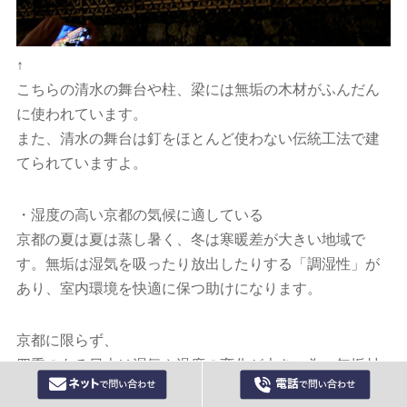
↑
こちらの清水の舞台や柱、梁には無垢の木材がふんだん
に使われています。
また、清水の舞台は釘をほとんど使わない伝統工法で建
てられていますよ。
・湿度の高い京都の気候に適している
京都の夏は夏は蒸し暑く、冬は寒暖差が大きい地域で
す。無垢は湿気を吸ったり放出したりする「調湿性」が
あり、室内環境を快適に保つ助けになります。
京都に限らず、
四季のある日本は湿気や温度の変化が大きい為、無垢材
は湿気を吸ったり吐いたりして室内環境を整える無垢材