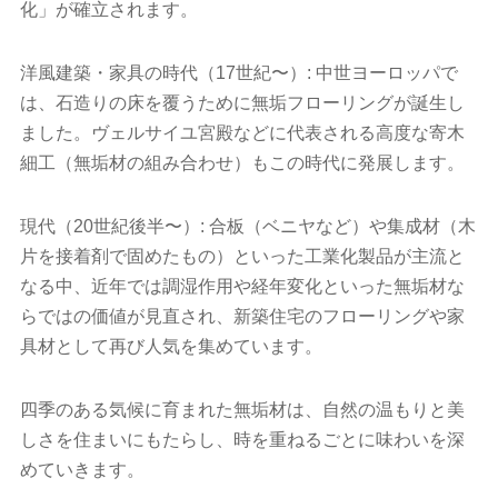
化」が確立されます。
洋風建築・家具の時代（17世紀〜）: 中世ヨーロッパで
は、石造りの床を覆うために無垢フローリングが誕生し
ました。ヴェルサイユ宮殿などに代表される高度な寄木
細工（無垢材の組み合わせ）もこの時代に発展します。
現代（20世紀後半〜）: 合板（ベニヤなど）や集成材（木
片を接着剤で固めたもの）といった工業化製品が主流と
なる中、近年では調湿作用や経年変化といった無垢材な
らではの価値が見直され、新築住宅のフローリングや家
具材として再び人気を集めています。
四季のある気候に育まれた無垢材は、自然の温もりと美
しさを住まいにもたらし、時を重ねるごとに味わいを深
めていきます。