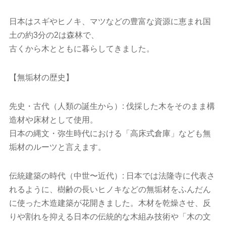
日本はスギやヒノキ、マツなどの豊富な資源に恵まれ国
土の約3分の2は森林で、
古くから木とともに暮らしてきました。
【無垢材の歴史】
先史・古代（人類の誕生から）: 伐採した木をそのまま構
造材や床材として使用。
日本の縄文・弥生時代における「高床式倉庫」なども無
垢材のルーツと言えます。
伝統建築の時代（中世〜近代）: 日本では法隆寺に代表さ
れるように、樹齢の長いヒノキなどの無垢材をふんだん
に使った木造建築が花開きました。木材を乾燥させ、反
りや割れを抑える日本の伝統的な木組み技術や「木の文