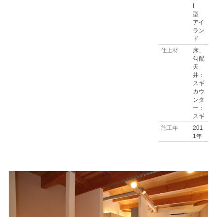
I
型
アイ
ラン
ド
仕上材
床、
勾配
天
井：
スギ
カウ
ンタ
ー：
スギ
施工年
201
1年