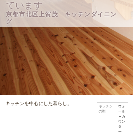
ています
京都市北区上賀茂 キッチンダイニン
グ
キッチンを中心にした暮らし。
キッチン
ウォ
の型
ール
＋カ
ウン
タ
ー