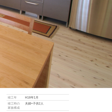
竣工年
H18年1月
竣工時の
夫婦+子供2人
家族構成