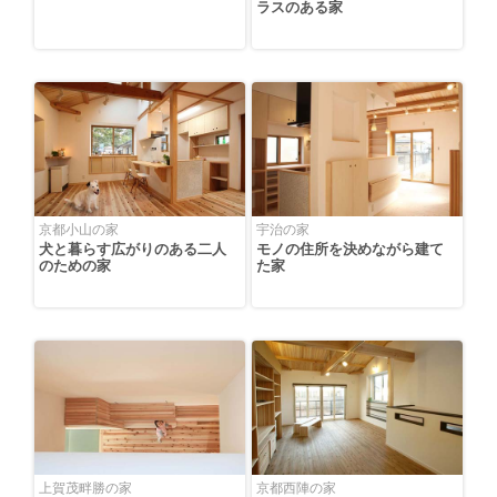
ラスのある家
京都小山の家
宇治の家
犬と暮らす広がりのある二人
モノの住所を決めながら建て
のための家
た家
上賀茂畔勝の家
京都西陣の家