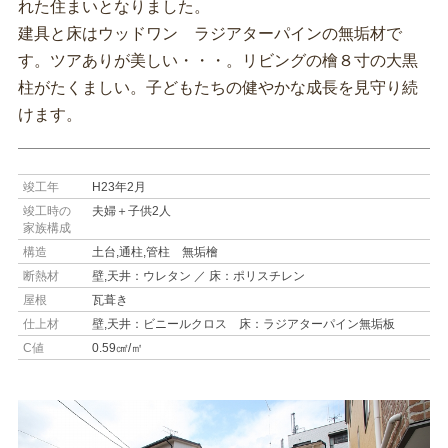
れた住まいとなりました。
建具と床はウッドワン ラジアターパインの無垢材で
す。ツアありが美しい・・・。リビングの檜８寸の大黒
柱がたくましい。子どもたちの健やかな成長を見守り続
けます。
竣工年
H23年2月
竣工時の
夫婦＋子供2人
家族構成
構造
土台,通柱,管柱 無垢檜
断熱材
壁,天井：ウレタン ／ 床：ポリスチレン
屋根
瓦葺き
仕上材
壁,天井：ビニールクロス 床：ラジアターパイン無垢板
C値
0.59㎠/㎡