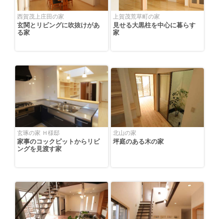
西賀茂上庄田の家
上賀茂荒草町の家
玄関とリビングに吹抜けがあ
見せる大黒柱を中心に暮らす
る家
家
玄琢の家 Ｈ様邸
北山の家
家事のコックピットからリビ
坪庭のある木の家
ングを見渡す家