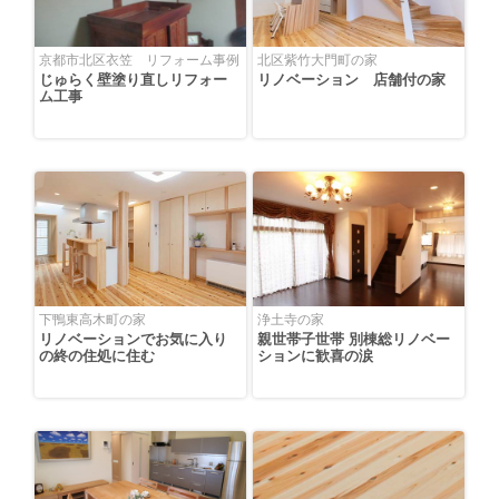
京都市北区衣笠 リフォーム事例
北区紫竹大門町の家
じゅらく壁塗り直しリフォー
リノベーション 店舗付の家
ム工事
下鴨東高木町の家
浄土寺の家
リノベーションでお気に入り
親世帯子世帯 別棟総リノベー
の終の住処に住む
ションに歓喜の涙