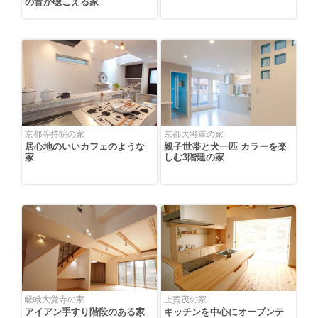
の音が聴こえる家
京都等持院の家
京都大将軍の家
居心地のいいカフェのような
親子世帯と犬一匹 カラーを楽
家
しむ3階建の家
嵯峨大覚寺の家
上賀茂の家
アイアン手すり階段のある家
キッチンを中心にオープンテ