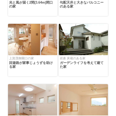
光と風が届く2間(3.64m)間口
勾配天井と大きなバルコニー
の家
のある家
上賀茂御園口の家
岩倉 床蔵のある家
回遊路が家事じょうずを助け
ガーデンライフを考えて建て
る家
た家