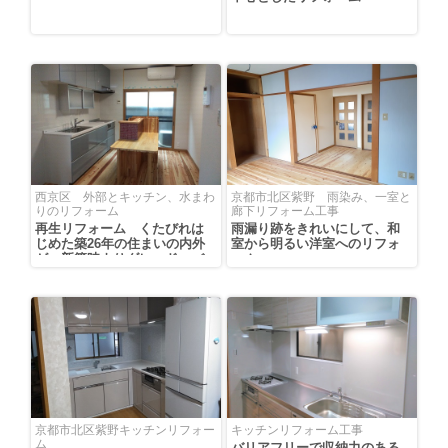
西京区 外部とキッチン、水まわ
京都市北区紫野 雨染み、一室と
りのリフォーム
廊下リフォーム工事
再生リフォーム くたびれは
雨漏り跡をきれいにして、和
じめた築26年の住まいの内外
室から明るい洋室へのリフォ
が、新築時よりグレード・バ
ーム
ージョンアップ！！
京都市北区紫野キッチンリフォー
キッチンリフォーム工事
ム
バリアフリーで収納力のある