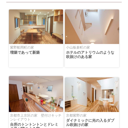
紫野船岡町の家
小山板倉町の家
増築であって新築
ホテルのアトリウムのような
吹抜けのある家
京都市上京区の家 壁付けキッチ
京都紫野の家
ンレイアウト
ダイナミックに光の入るダブ
台所のトントントンとドレミ
ル吹抜けの家