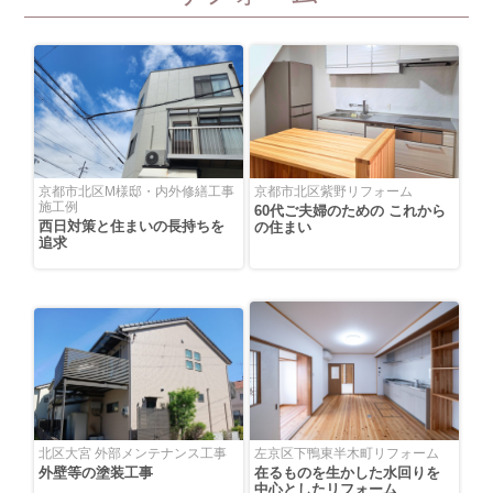
京都市北区M様邸・内外修繕工事
京都市北区紫野リフォーム
施工例
60代ご夫婦のための これから
西日対策と住まいの長持ちを
の住まい
追求
北区大宮 外部メンテナンス工事
左京区下鴨東半木町リフォーム
外壁等の塗装工事
在るものを生かした水回りを
中心としたリフォーム