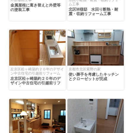
外部修繕工事
水回り断熱・耐震・収納リフォー
ム工事
金属屋根に葺き替えと外壁等
北区M様邸 水回り断熱・耐
の塗装工事
震・収納リフォーム工事
左京区松ヶ崎築約２０年のデザイ
京都市北区紫野の家
ン中古住宅の引越前リフォーム
使い勝手を考慮したキッチン
左京区松ヶ崎築約２０年のデ
とクローゼットが完成
ザイン中古住宅の引越前リフ
ォーム