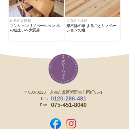
山科区Ｓ様邸
左京区Ｒ様邸
マンションリノベーション 木
築不詳の家 まるごとリノベー
の住まいへ大変身
ションの道
〒603-8228 京都市北区紫野東舟岡町55-1
0120-296-481
Tel：
075-451-8040
Fax：