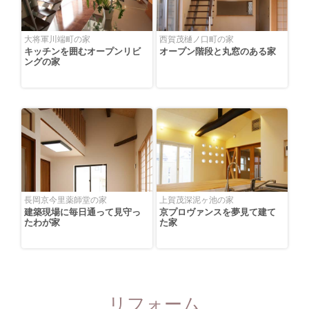
大将軍川端町の家
西賀茂樋ノ口町の家
キッチンを囲むオープンリビ
オープン階段と丸窓のある家
ングの家
長岡京今里薬師堂の家
上賀茂深泥ヶ池の家
建築現場に毎日通って見守っ
京プロヴァンスを夢見て建て
たわが家
た家
リフォーム