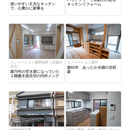
使いやすい丈夫なキッチン
キッチンリフォーム
で、心豊かに家事を
リノベーション紫野柏野（店舗付
リノベーション紫竹
住宅）
築82年 あったか夫婦の京町
築70年の空き家になっていた
家
２階建木造住宅の内外メンテ
ナンス リノベーション