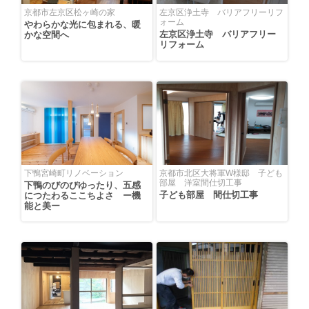
京都市左京区松ヶ崎の家
左京区浄土寺 バリアフリーリフ
ォーム
やわらかな光に包まれる、暖
左京区浄土寺 バリアフリー
かな空間へ
リフォーム
下鴨宮崎町リノベーション
京都市北区大将軍W様邸 子ども
部屋 洋室間仕切工事
下鴨のびのびゆったり、五感
子ども部屋 間仕切工事
につたわるここちよさ ー機
能と美ー