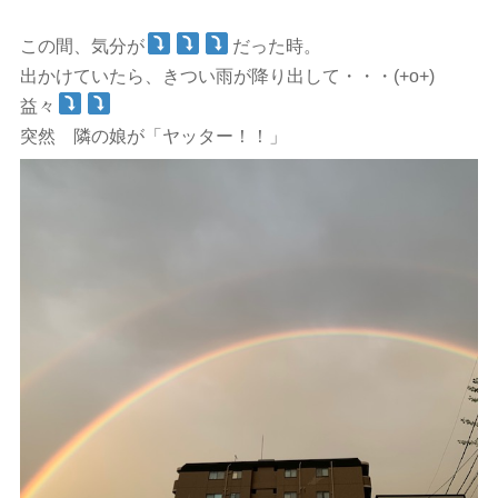
この間、気分が
だった時。
出かけていたら、きつい雨が降り出して・・・(+o+)
益々
突然 隣の娘が「ヤッター！！」