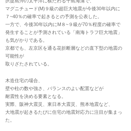
択捉島沖の太平洋に横たわる千島海溝で、
マグニチュード(M)９級の超巨大地震が今後30年以内に
７~40％の確率で起きるとの予測を公表した。
一方で、今後30年以内にM８~９級が70％程度の確率で
発生することが予測されている「南海トラフ巨大地震」
も気がかりである。
京都でも、左京区を通る花折断層などの直下型の地震の
可能性が
取りざたされている。
木造住宅の場合、
壁や柱の数や強さ、バランスのよい配置などが
耐震性を決める要素となる。
実際、阪神大震災、東日本大震災、熊本地震など、
大地震が起きるたびに住宅の地震対応力に注目が集まっ
た。