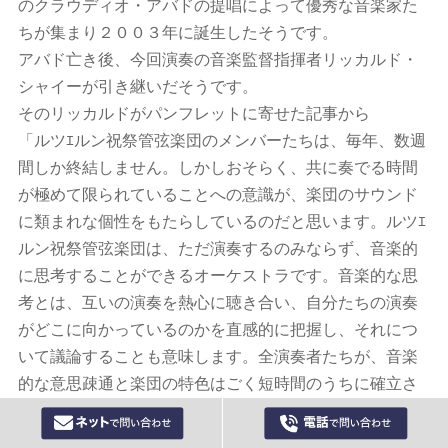
のクラウディオ・アバドの提唱によって優秀な音楽家た
ちが集まり２００３年に誕生したそうです。
アバド亡き後、今回演奏の音楽監督指揮者リッカルド・
シャイーが引き継いだそうです。
そのリッカルドがパンフレットに寄せた記事から
「ルツｴルン祝祭管弦楽団のメンバーたちは、毎年、数週
間しか終結しません。しかしおそらく、共に奏でる時間
が極めて限られていることへの意識が、楽団のサウンド
に類まれな個性をもたらしているのだと思います。ルツｴ
ルン祝祭管弦楽団は、ただ演奏するのみならず、音楽的
に思考することができるオーケストラです。音楽的な思
考とは、互いの演奏を熱心に聴き合い、自分たちの演奏
がどこに向かっているのかを直感的に把握し、それにつ
いて議論することも意味します。全演奏者たちが、音楽
的な意思疎通と楽団の特色はごく短時間のうちに確立さ
れなければならないと考えています。それは、私たちの
芸術家としての人生を成す濃密な「時」となるべきなの