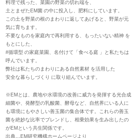
料理で残った、菜園の野菜の切れ端を、
土とまぜたEM菌 の中に投入し、肥料にしています。
この土を野菜の根のまわりに返してあげると、野菜が元
気に育ちます。
不要なものを家庭内で再利用する、もったいない精神 を
もとにした、
#循環型 の家庭菜園、名付けて「食べる庭 」と私たちは
呼んでいます。
弊社は私たちのまわりにある自然素材 を活用した
安全な暮らしづくり に取り組んでいます。
※EMとは、農地や水環境の改善に威力を発揮する光合成
細菌や、発酵型の乳酸菌、酵母など、自然界にいる人に
も環境にもやさしい善玉菌の集合体です。これらの善玉
菌を絶妙な比率でブレンドし、相乗効果を生み出したの
がEMという共生関係です。
出典…EM研究機構ホームページより