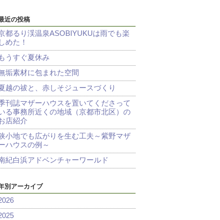
最近の投稿
京都るり渓温泉ASOBIYUKUは雨でも楽
しめた！
もうすぐ夏休み
無垢素材に包まれた空間
夏越の祓と、赤しそジュースづくり
季刊誌マザーハウスを置いてくださって
いる事務所近くの地域（京都市北区）の
お店紹介
狭小地でも広がりを生む工夫～紫野マザ
ーハウスの例～
南紀白浜アドベンチャーワールド
年別アーカイブ
2026
2025