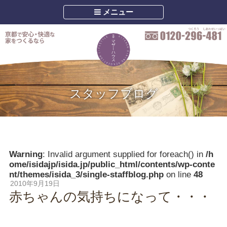
メニュー
スタッフブログ
Warning
: Invalid argument supplied for foreach() in
/h
ome/isidajp/isida.jp/public_html/contents/wp-conte
nt/themes/isida_3/single-staffblog.php
on line
48
2010年9月19日
赤ちゃんの気持ちになって・・・