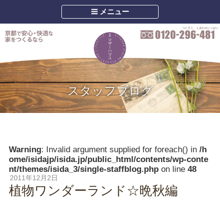
メニュー
スタッフブログ
Warning
: Invalid argument supplied for foreach() in
/h
ome/isidajp/isida.jp/public_html/contents/wp-conte
nt/themes/isida_3/single-staffblog.php
on line
48
2011年12月2日
植物ワンダーランド☆晩秋編