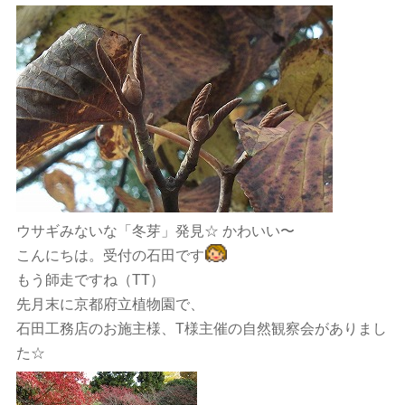
ウサギみないな「冬芽」発見☆ かわいい〜
こんにちは。受付の石田です
もう師走ですね（TT）
先月末に京都府立植物園で、
石田工務店のお施主様、T様主催の自然観察会がありまし
た☆