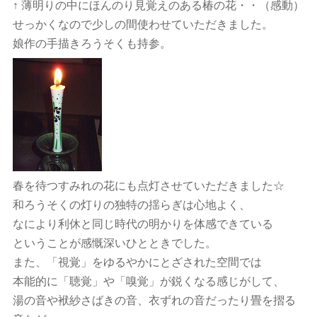
↑ 薄明りの中にほんのり見覚えのある椿の花・・（感動）
せっかくなので少しの間使わせていただきました。
娘作の手描きろうそくも持参。
春を待つすみれの花にも点灯させていただきました☆
和ろうそくの灯りの独特の揺らぎは心地よく、
なにより利休と同じ時代の明かりを体感できている
ということが感慨深いひとときでした。
また、「視覚」をゆるやかにとざされた空間では
本能的に「聴覚」や「嗅覚」が鋭くなる感じがして、
湯の音や袱紗さばきの音、衣ずれの音だったり畳を摺る