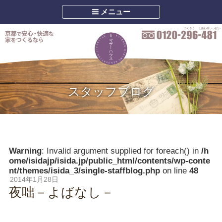
メニュー
スタッフブログ
Warning
: Invalid argument supplied for foreach() in
/h
ome/isidajp/isida.jp/public_html/contents/wp-conte
nt/themes/isida_3/single-staffblog.php
on line
48
2014年1月28日
夜咄－よばなし－