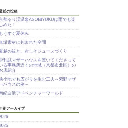
最近の投稿
京都るり渓温泉ASOBIYUKUは雨でも楽
しめた！
もうすぐ夏休み
無垢素材に包まれた空間
夏越の祓と、赤しそジュースづくり
季刊誌マザーハウスを置いてくださって
いる事務所近くの地域（京都市北区）の
お店紹介
狭小地でも広がりを生む工夫～紫野マザ
ーハウスの例～
南紀白浜アドベンチャーワールド
年別アーカイブ
2026
2025