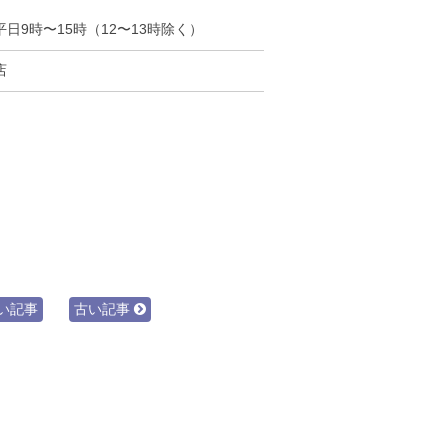
日9時〜15時（12〜13時除く）
店
い記事
古い記事