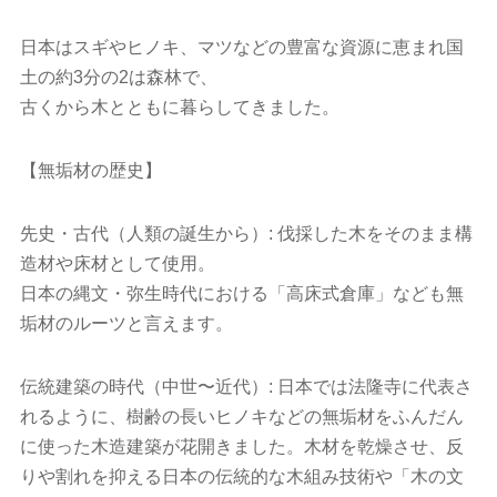
日本はスギやヒノキ、マツなどの豊富な資源に恵まれ国
土の約3分の2は森林で、
古くから木とともに暮らしてきました。
【無垢材の歴史】
先史・古代（人類の誕生から）: 伐採した木をそのまま構
造材や床材として使用。
日本の縄文・弥生時代における「高床式倉庫」なども無
垢材のルーツと言えます。
伝統建築の時代（中世〜近代）: 日本では法隆寺に代表さ
れるように、樹齢の長いヒノキなどの無垢材をふんだん
に使った木造建築が花開きました。木材を乾燥させ、反
りや割れを抑える日本の伝統的な木組み技術や「木の文