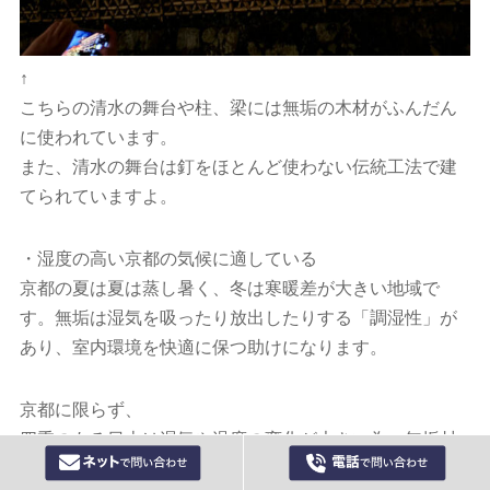
↑
こちらの清水の舞台や柱、梁には無垢の木材がふんだん
に使われています。
また、清水の舞台は釘をほとんど使わない伝統工法で建
てられていますよ。
・湿度の高い京都の気候に適している
京都の夏は夏は蒸し暑く、冬は寒暖差が大きい地域で
す。無垢は湿気を吸ったり放出したりする「調湿性」が
あり、室内環境を快適に保つ助けになります。
京都に限らず、
四季のある日本は湿気や温度の変化が大きい為、無垢材
は湿気を吸ったり吐いたりして室内環境を整える無垢材