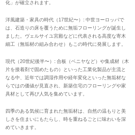
化」が確立されます。
洋風建築・家具の時代（17世紀〜）: 中世ヨーロッパで
は、石造りの床を覆うために無垢フローリングが誕生し
ました。ヴェルサイユ宮殿などに代表される高度な寄木
細工（無垢材の組み合わせ）もこの時代に発展します。
現代（20世紀後半〜）: 合板（ベニヤなど）や集成材（木
片を接着剤で固めたもの）といった工業化製品が主流と
なる中、近年では調湿作用や経年変化といった無垢材な
らではの価値が見直され、新築住宅のフローリングや家
具材として再び人気を集めています。
四季のある気候に育まれた無垢材は、自然の温もりと美
しさを住まいにもたらし、時を重ねるごとに味わいを深
めていきます。