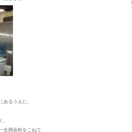
、
にあるうえに、
く、
一生懸命粉をこねて