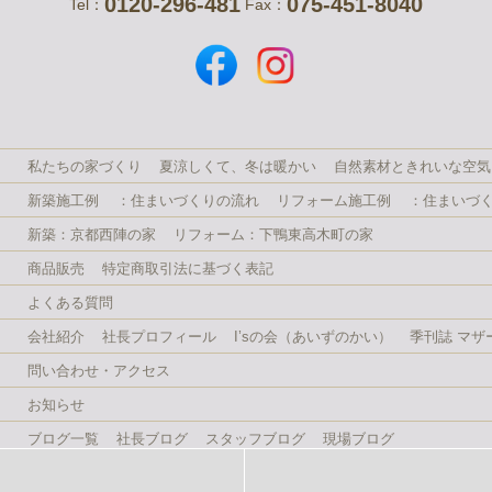
0120-296-481
075-451-8040
Tel：
Fax：
私たちの家づくり
夏涼しくて、冬は暖かい
自然素材ときれいな空気
新築施工例
：住まいづくりの流れ
リフォーム施工例
：住まいづ
新築：京都西陣の家
リフォーム：下鴨東高木町の家
商品販売
特定商取引法に基づく表記
よくある質問
会社紹介
社長プロフィール
I’sの会（あいずのかい）
季刊誌 マザ
問い合わせ・アクセス
お知らせ
ブログ一覧
社長ブログ
スタッフブログ
現場ブログ
(C) 株式会社 石田工務店 ISHIDA koumuten All rights reserved.