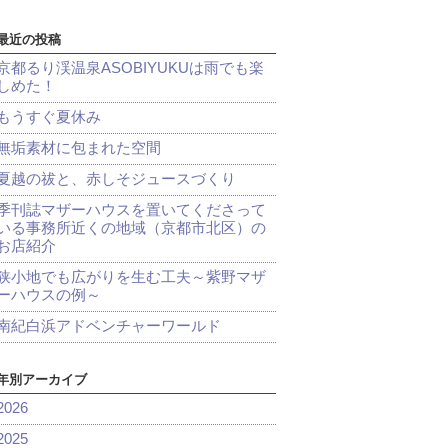
最近の投稿
京都るり渓温泉ASOBIYUKUは雨でも楽
しめた！
もうすぐ夏休み
無垢素材に包まれた空間
夏越の祓と、赤しそジュースづくり
季刊誌マザーハウスを置いてくださって
いる事務所近くの地域（京都市北区）の
お店紹介
狭小地でも広がりを生む工夫～紫野マザ
ーハウスの例～
南紀白浜アドベンチャーワールド
年別アーカイブ
2026
2025