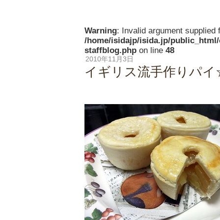
Warning
: Invalid argument supplied f
/home/isidajp/isida.jp/public_html
staffblog.php
on line
48
2010年11月3日
イギリス流手作りパイ