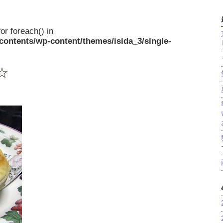
or foreach() in
/contents/wp-content/themes/isida_3/single-
☆