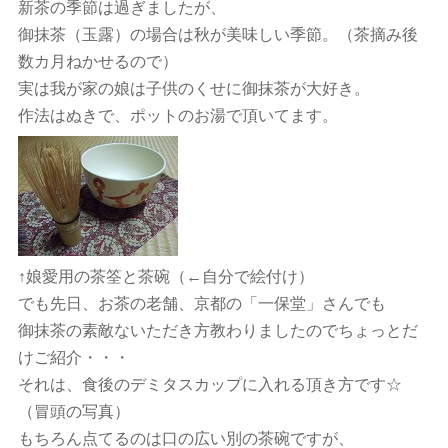
新茶の季節は過ぎましたが、
御抹茶（玉露）の場合は秋が美味しい季節。（茶摘み後
数カ月ねかせるので）
実は我が家の娘は子供のくせに御抹茶が大好き。
作法はぬきで、ポットのお湯で頂いてます。
↑娘愛用の茶筌と茶碗（←自分で絵付け）
でも先日、お茶の老舗、京都の「一保堂」さんでも
御抹茶の素敵ないただき方教わりましたのでちょっとだ
けご紹介・・・
それは、食後のデミタスカップに入れる頂き方です☆
（冒頭の写真）
もちろん点てるのは口の広い別の茶碗ですが、