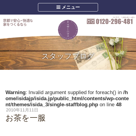
メニュー
スタッフブログ
Warning
: Invalid argument supplied for foreach() in
/h
ome/isidajp/isida.jp/public_html/contents/wp-conte
nt/themes/isida_3/single-staffblog.php
on line
48
2010年11月11日
お茶を一服