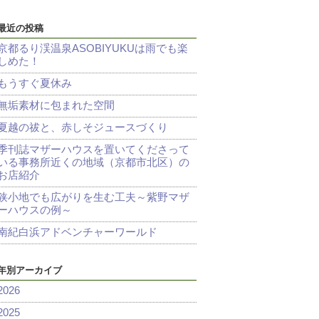
最近の投稿
京都るり渓温泉ASOBIYUKUは雨でも楽
しめた！
もうすぐ夏休み
無垢素材に包まれた空間
夏越の祓と、赤しそジュースづくり
季刊誌マザーハウスを置いてくださって
いる事務所近くの地域（京都市北区）の
お店紹介
狭小地でも広がりを生む工夫～紫野マザ
ーハウスの例～
南紀白浜アドベンチャーワールド
年別アーカイブ
2026
2025