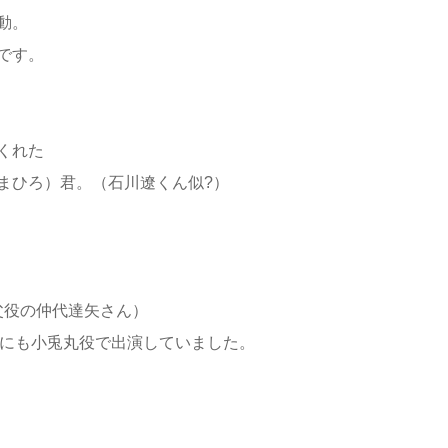
動。
です。
、
くれた
まひろ）君。（石川遼くん似?）
父役の仲代達矢さん）
』にも小兎丸役で出演していました。