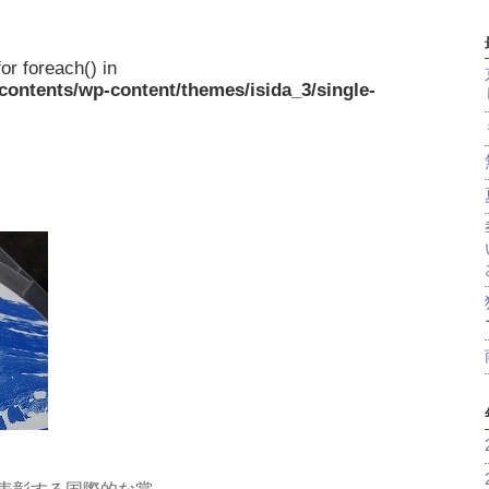
or foreach() in
/contents/wp-content/themes/isida_3/single-