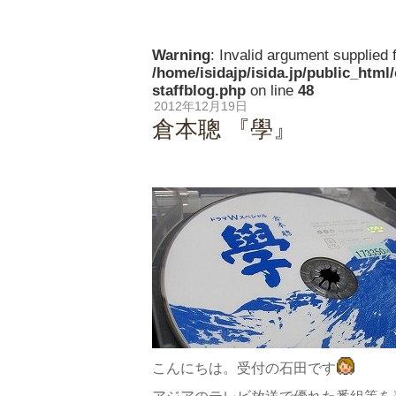
Warning
: Invalid argument supplied f
/home/isidajp/isida.jp/public_html
staffblog.php
on line
48
2012年12月19日
倉本聰 『學』
こんにちは。受付の石田です