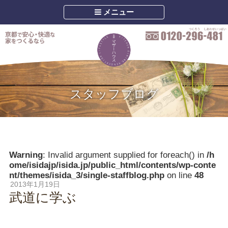
メニュー
スタッフブログ
Warning
: Invalid argument supplied for foreach() in
/h
ome/isidajp/isida.jp/public_html/contents/wp-conte
nt/themes/isida_3/single-staffblog.php
on line
48
2013年1月19日
武道に学ぶ