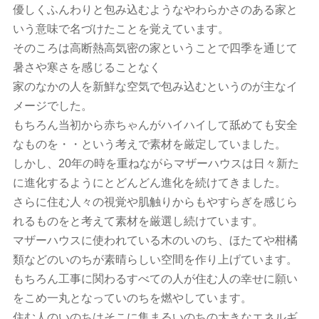
優しくふんわりと包み込むようなやわらかさのある家と
いう意味で名づけたことを覚えています。
そのころは高断熱高気密の家ということで四季を通じて
暑さや寒さを感じることなく
家のなかの人を新鮮な空気で包み込むというのが主なイ
メージでした。
もちろん当初から赤ちゃんがハイハイして舐めても安全
なものを・・という考えで素材を厳定していました。
しかし、20年の時を重ねながらマザーハウスは日々新た
に進化するようにとどんどん進化を続けてきました。
さらに住む人々の視覚や肌触りからもやすらぎを感じら
れるものをと考えて素材を厳選し続けています。
マザーハウスに使われている木のいのち、ほたてや柑橘
類などのいのちが素晴らしい空間を作り上げています。
もちろん工事に関わるすべての人が住む人の幸せに願い
をこめ一丸となっていのちを燃やしています。
住む人のいのちはそこに集まるいのちの大きなエネルギ