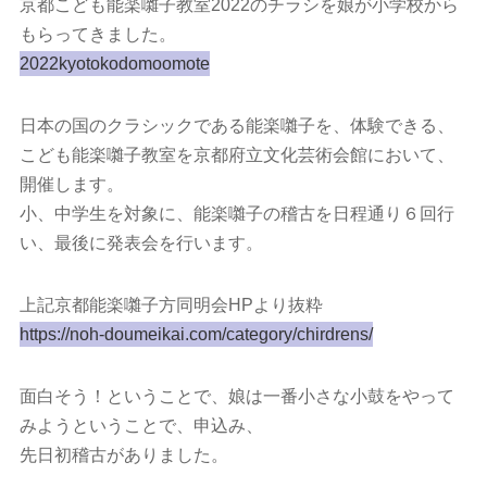
京都こども能楽囃子教室2022のチラシを娘が小学校から
もらってきました。
2022kyotokodomoomote
日本の国のクラシックである能楽囃子を、体験できる、
こども能楽囃子教室を京都府立文化芸術会館において、
開催します。
小、中学生を対象に、能楽囃子の稽古を日程通り６回行
い、最後に発表会を行います。
上記京都能楽囃子方同明会HPより抜粋
https://noh-doumeikai.com/category/chirdrens/
面白そう！ということで、娘は一番小さな小鼓をやって
みようということで、申込み、
先日初稽古がありました。