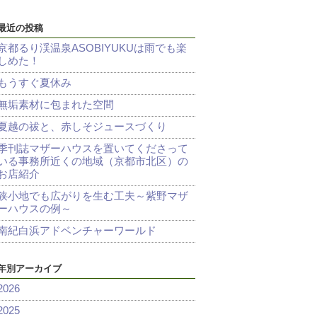
最近の投稿
京都るり渓温泉ASOBIYUKUは雨でも楽
しめた！
もうすぐ夏休み
無垢素材に包まれた空間
夏越の祓と、赤しそジュースづくり
季刊誌マザーハウスを置いてくださって
いる事務所近くの地域（京都市北区）の
お店紹介
狭小地でも広がりを生む工夫～紫野マザ
ーハウスの例～
南紀白浜アドベンチャーワールド
年別アーカイブ
2026
2025