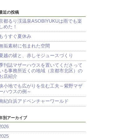
最近の投稿
京都るり渓温泉ASOBIYUKUは雨でも楽
しめた！
もうすぐ夏休み
無垢素材に包まれた空間
夏越の祓と、赤しそジュースづくり
季刊誌マザーハウスを置いてくださって
いる事務所近くの地域（京都市北区）の
お店紹介
狭小地でも広がりを生む工夫～紫野マザ
ーハウスの例～
南紀白浜アドベンチャーワールド
年別アーカイブ
2026
2025