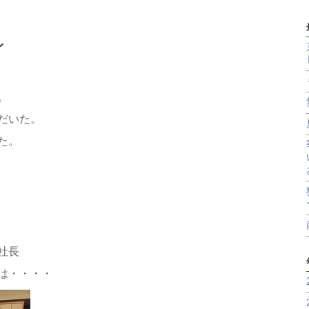
ン
。
だいた。
た。
社長
は・・・・