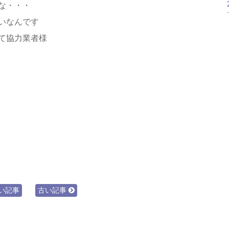
な・・・
いなんです
て協力業者様
い記事
古い記事