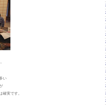
・
多い
が
は確実です。