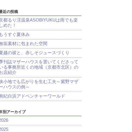
最近の投稿
京都るり渓温泉ASOBIYUKUは雨でも楽
しめた！
もうすぐ夏休み
無垢素材に包まれた空間
夏越の祓と、赤しそジュースづくり
季刊誌マザーハウスを置いてくださって
いる事務所近くの地域（京都市北区）の
お店紹介
狭小地でも広がりを生む工夫～紫野マザ
ーハウスの例～
南紀白浜アドベンチャーワールド
年別アーカイブ
2026
2025