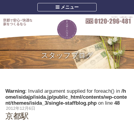
メニュー
スタッフブログ
Warning
: Invalid argument supplied for foreach() in
/h
ome/isidajp/isida.jp/public_html/contents/wp-conte
nt/themes/isida_3/single-staffblog.php
on line
48
2012年12月6日
京都駅