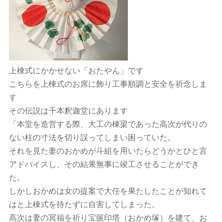
上棟式にかかせない「おたやん」です
こちらを上棟式のお席に飾り工事順調と安全を祈念しま
す
その伝説は千本釈迦堂にあります
「本堂を造営する際、大工の棟梁であった高次が代りの
ない柱の寸法を切り誤ってしまい困っていた。
それを見た妻のおかめが斗組を用いたらどうかとひと言
アドバイスし、その結果無事に竣工させることができ
た。
しかしおかめは女の提案で大任を果たしたことが知れて
はと上棟式を待たずに自害してしまった。
高次は妻の冥福を祈り宝篋印塔（おかめ塚）を建て、お