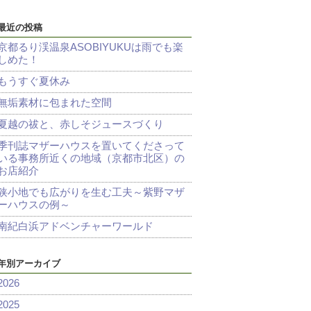
最近の投稿
京都るり渓温泉ASOBIYUKUは雨でも楽
しめた！
もうすぐ夏休み
無垢素材に包まれた空間
夏越の祓と、赤しそジュースづくり
季刊誌マザーハウスを置いてくださって
いる事務所近くの地域（京都市北区）の
お店紹介
狭小地でも広がりを生む工夫～紫野マザ
ーハウスの例～
南紀白浜アドベンチャーワールド
年別アーカイブ
2026
2025