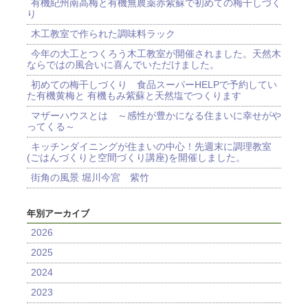
有機紀州南高梅と有機無農薬赤紫蘇で初めての梅干しづく
り
木工教室で作られた調味料ラック
今年の大工とつくろう木工教室が開催されました。天然木
ならではの風合いに喜んでいただけました。
初めての梅干しづくり 食品スーパーHELPで予約してい
た有機黄梅と 有機もみ紫蘇と天然塩でつくります
マザーハウスとは ～感性が豊かになる住まいに幸せがや
ってくる～
キッチンダイニングが住まいの中心！先週末に調理教室
(ごはんづくりと空間づくり講座)を開催しました。
街角の風景 堀川今宮 紫竹
年別アーカイブ
2026
2025
2024
2023