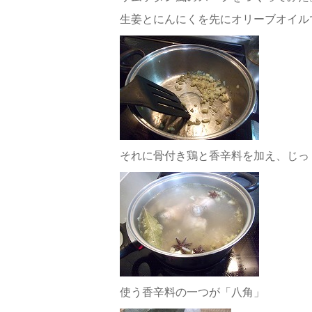
生姜とにんにくを先にオリーブオイル
それに骨付き鶏と香辛料を加え、じっ
使う香辛料の一つが「八角」