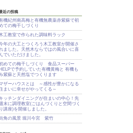
最近の投稿
有機紀州南高梅と有機無農薬赤紫蘇で初
めての梅干しづくり
木工教室で作られた調味料ラック
今年の大工とつくろう木工教室が開催さ
れました。天然木ならではの風合いに喜
んでいただけました。
初めての梅干しづくり 食品スーパー
HELPで予約していた有機黄梅と 有機も
み紫蘇と天然塩でつくります
マザーハウスとは ～感性が豊かになる
住まいに幸せがやってくる～
キッチンダイニングが住まいの中心！先
週末に調理教室(ごはんづくりと空間づく
り講座)を開催しました。
街角の風景 堀川今宮 紫竹