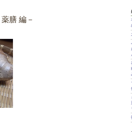
 －薬膳 編－