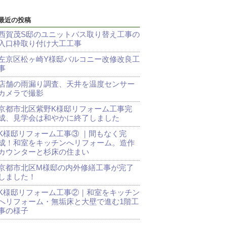
最近の投稿
西賀茂S邸のユニットバス取り替え工事の
入口枠取り付け大工工事
左京区松ヶ崎Y様邸バルコニー改修改良工
事
店舗の雨漏り調査、天井を温度センサー
カメラで撮影
京都市北区紫野K様邸リフォーム工事完
成、見学会は和やかに終了しました
K様邸リフォーム工事③ ｜間もなく完
成！和室をキッチンへリフォーム。造作
カウンターと杉床の住まい
京都市北区M様邸の内外修繕工事が完了
しました！
K様邸リフォーム工事②｜和室をキッチン
へリフォーム・無垢床と大壁で進む1階工
事の様子