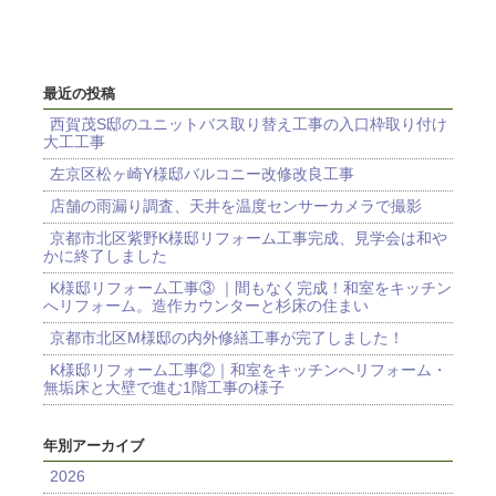
最近の投稿
西賀茂S邸のユニットバス取り替え工事の入口枠取り付け
大工工事
左京区松ヶ崎Y様邸バルコニー改修改良工事
店舗の雨漏り調査、天井を温度センサーカメラで撮影
京都市北区紫野K様邸リフォーム工事完成、見学会は和や
かに終了しました
K様邸リフォーム工事③ ｜間もなく完成！和室をキッチン
へリフォーム。造作カウンターと杉床の住まい
京都市北区M様邸の内外修繕工事が完了しました！
K様邸リフォーム工事②｜和室をキッチンへリフォーム・
無垢床と大壁で進む1階工事の様子
年別アーカイブ
2026