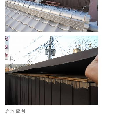
岩本 龍則