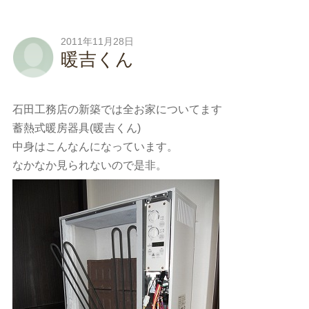
2011年11月28日
暖吉くん
石田工務店の新築では全お家についてます
蓄熱式暖房器具(暖吉くん)
中身はこんなんになっています。
なかなか見られないので是非。