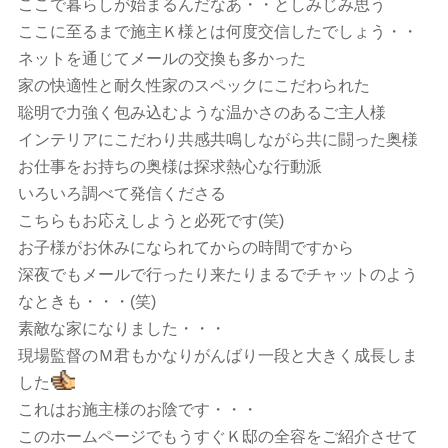
ここで暮らしが始まるんだなあ・・としみじみ思う
ここに至るまで施主Ｋ様とは何度交信したでしょう・・
ネットを通じてメールの交換も多かった
家の快適性と耐久性家のスペックにこだわられた
聡明で力強く包み込むような温かさのあるご主人様
インテリアにこだわり共感共鳴しながら共に闘った奥様
お仕事をお持ちの奥様は探求熱心な行動派
いろいろ調べて発信くださる
こちらもお応えしようと必死です(笑)
お子様がお休みになられてからの時間ですから
深夜でもメールで行ったり来たりまるでチャットのよう
なときも・・・(笑)
素敵な家になりました・・・
現場監督のＭ君もかなりがんばり一段と大きく成長しま
した
これはお施主様のお陰です・・・
このホームページでもうすぐＫ邸の全容をご紹介させて