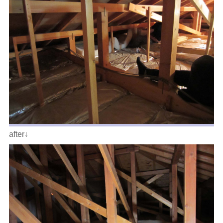
after↓