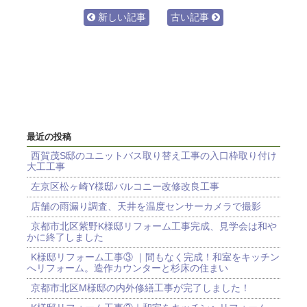
新しい記事
古い記事
最近の投稿
西賀茂S邸のユニットバス取り替え工事の入口枠取り付け
大工工事
左京区松ヶ崎Y様邸バルコニー改修改良工事
店舗の雨漏り調査、天井を温度センサーカメラで撮影
京都市北区紫野K様邸リフォーム工事完成、見学会は和や
かに終了しました
K様邸リフォーム工事③ ｜間もなく完成！和室をキッチン
へリフォーム。造作カウンターと杉床の住まい
京都市北区M様邸の内外修繕工事が完了しました！