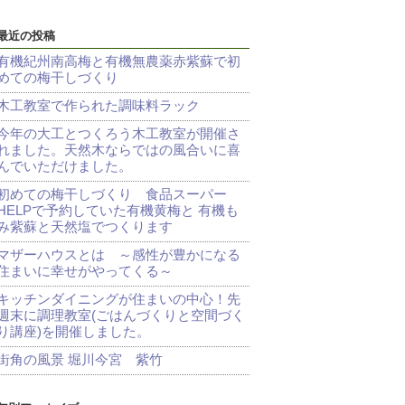
最近の投稿
有機紀州南高梅と有機無農薬赤紫蘇で初
めての梅干しづくり
木工教室で作られた調味料ラック
今年の大工とつくろう木工教室が開催さ
れました。天然木ならではの風合いに喜
んでいただけました。
初めての梅干しづくり 食品スーパー
HELPで予約していた有機黄梅と 有機も
み紫蘇と天然塩でつくります
マザーハウスとは ～感性が豊かになる
住まいに幸せがやってくる～
キッチンダイニングが住まいの中心！先
週末に調理教室(ごはんづくりと空間づく
り講座)を開催しました。
街角の風景 堀川今宮 紫竹