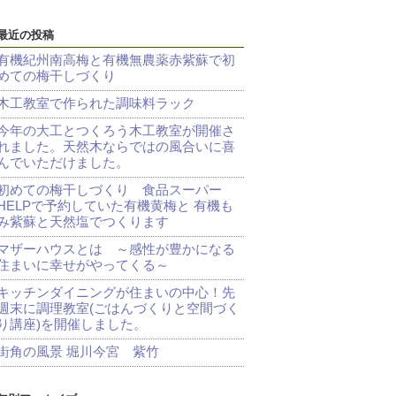
最近の投稿
有機紀州南高梅と有機無農薬赤紫蘇で初
めての梅干しづくり
木工教室で作られた調味料ラック
今年の大工とつくろう木工教室が開催さ
れました。天然木ならではの風合いに喜
んでいただけました。
初めての梅干しづくり 食品スーパー
HELPで予約していた有機黄梅と 有機も
み紫蘇と天然塩でつくります
マザーハウスとは ～感性が豊かになる
住まいに幸せがやってくる～
キッチンダイニングが住まいの中心！先
週末に調理教室(ごはんづくりと空間づく
り講座)を開催しました。
街角の風景 堀川今宮 紫竹