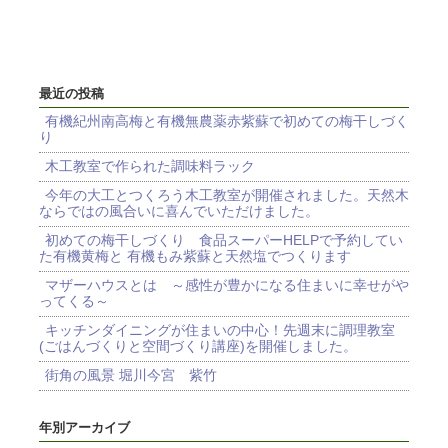
最近の投稿
有機紀州南高梅と有機無農薬赤紫蘇で初めての梅干しづく
り
木工教室で作られた調味料ラック
今年の大工とつくろう木工教室が開催されました。天然木
ならではの風合いに喜んでいただけました。
初めての梅干しづくり 食品スーパーHELPで予約してい
た有機黄梅と 有機もみ紫蘇と天然塩でつくります
マザーハウスとは ～感性が豊かになる住まいに幸せがや
ってくる～
キッチンダイニングが住まいの中心！先週末に調理教室
(ごはんづくりと空間づくり講座)を開催しました。
街角の風景 堀川今宮 紫竹
年別アーカイブ