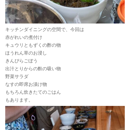
キッチンダイニングの空間で、今回は
赤がれいの煮付け
キュウリともずくの酢の物
ほうれん草のお浸し
きんぴらごぼう
出汁とりからの麩の吸い物
野菜サラダ
なすの即席お漬け物
もちろん炊きたてのごはん
もあります。