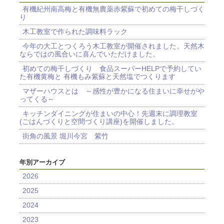
有機紀州南高梅と有機無農薬赤紫蘇で初めての梅干しづく
り
木工教室で作られた調味料ラック
今年の大工とつくろう木工教室が開催されました。天然木
ならではの風合いに喜んでいただけました。
初めての梅干しづくり 食品スーパーHELPで予約してい
た有機黄梅と 有機もみ紫蘇と天然塩でつくります
マザーハウスとは ～感性が豊かになる住まいに幸せがや
ってくる～
キッチンダイニングが住まいの中心！先週末に調理教室
(ごはんづくりと空間づくり講座)を開催しました。
街角の風景 堀川今宮 紫竹
年別アーカイブ
2026
2025
2024
2023