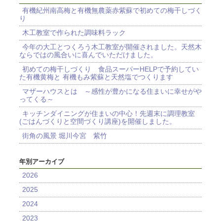
有機紀州南高梅と有機無農薬赤紫蘇で初めての梅干しづく
り
木工教室で作られた調味料ラック
今年の大工とつくろう木工教室が開催されました。天然木
ならではの風合いに喜んでいただけました。
初めての梅干しづくり 食品スーパーHELPで予約してい
た有機黄梅と 有機もみ紫蘇と天然塩でつくります
マザーハウスとは ～感性が豊かになる住まいに幸せがや
ってくる～
キッチンダイニングが住まいの中心！先週末に調理教室
(ごはんづくりと空間づくり講座)を開催しました。
街角の風景 堀川今宮 紫竹
年別アーカイブ
2026
2025
2024
2023