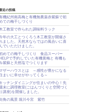
最近の投稿
有機紀州南高梅と有機無農薬赤紫蘇で初
めての梅干しづくり
木工教室で作られた調味料ラック
今年の大工とつくろう木工教室が開催さ
れました。天然木ならではの風合いに喜
んでいただけました。
初めての梅干しづくり 食品スーパー
HELPで予約していた有機黄梅と 有機も
み紫蘇と天然塩でつくります
マザーハウスとは ～感性が豊かになる
住まいに幸せがやってくる～
キッチンダイニングが住まいの中心！先
週末に調理教室(ごはんづくりと空間づく
り講座)を開催しました。
街角の風景 堀川今宮 紫竹