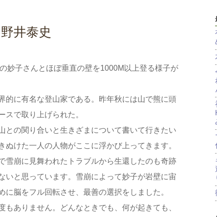
山野井泰史
の妙子さんとほぼ垂直の壁を1000M以上登る様子が
界的に有名な登山家である。昨年秋には山で熊に頭
ースで取り上げられた。
山との関り合いと生きざまについて書いて行きたい
きぬけた一人の人物がここに浮かび上ってきます。
で雪崩に見舞われたトラブルから生還したのも奇跡
ないと思っています。雪崩によって妙子が岩壁に宙
めに脳をフル回転させ、最善の選択をしました。
度もありません。どんなときでも、何が起きても、