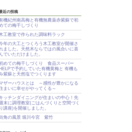
最近の投稿
有機紀州南高梅と有機無農薬赤紫蘇で初
めての梅干しづくり
木工教室で作られた調味料ラック
今年の大工とつくろう木工教室が開催さ
れました。天然木ならではの風合いに喜
んでいただけました。
初めての梅干しづくり 食品スーパー
HELPで予約していた有機黄梅と 有機も
み紫蘇と天然塩でつくります
マザーハウスとは ～感性が豊かになる
住まいに幸せがやってくる～
キッチンダイニングが住まいの中心！先
週末に調理教室(ごはんづくりと空間づく
り講座)を開催しました。
街角の風景 堀川今宮 紫竹