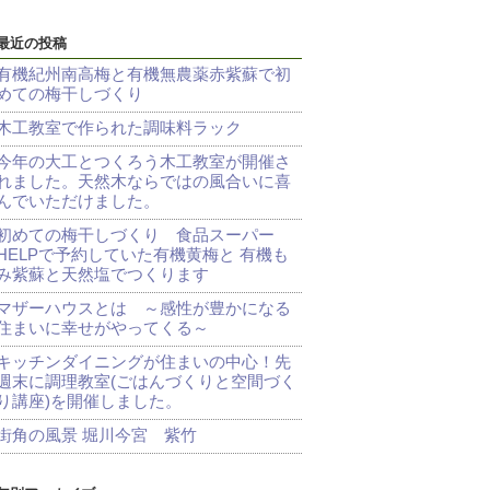
最近の投稿
有機紀州南高梅と有機無農薬赤紫蘇で初
めての梅干しづくり
木工教室で作られた調味料ラック
今年の大工とつくろう木工教室が開催さ
れました。天然木ならではの風合いに喜
んでいただけました。
初めての梅干しづくり 食品スーパー
HELPで予約していた有機黄梅と 有機も
み紫蘇と天然塩でつくります
マザーハウスとは ～感性が豊かになる
住まいに幸せがやってくる～
キッチンダイニングが住まいの中心！先
週末に調理教室(ごはんづくりと空間づく
り講座)を開催しました。
街角の風景 堀川今宮 紫竹