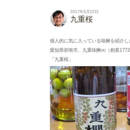
2017年6月22日
九重桜
個人的に気に入っている味醂を紹介し
愛知県碧南市、九重味醂㈱（創業177
「九重桜」