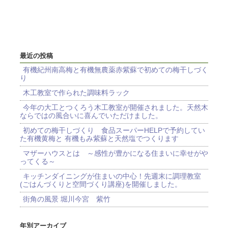
最近の投稿
有機紀州南高梅と有機無農薬赤紫蘇で初めての梅干しづく
り
木工教室で作られた調味料ラック
今年の大工とつくろう木工教室が開催されました。天然木
ならではの風合いに喜んでいただけました。
初めての梅干しづくり 食品スーパーHELPで予約してい
た有機黄梅と 有機もみ紫蘇と天然塩でつくります
マザーハウスとは ～感性が豊かになる住まいに幸せがや
ってくる～
キッチンダイニングが住まいの中心！先週末に調理教室
(ごはんづくりと空間づくり講座)を開催しました。
街角の風景 堀川今宮 紫竹
年別アーカイブ