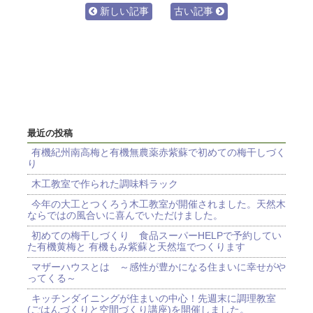
新しい記事
古い記事
最近の投稿
有機紀州南高梅と有機無農薬赤紫蘇で初めての梅干しづく
り
木工教室で作られた調味料ラック
今年の大工とつくろう木工教室が開催されました。天然木
ならではの風合いに喜んでいただけました。
初めての梅干しづくり 食品スーパーHELPで予約してい
た有機黄梅と 有機もみ紫蘇と天然塩でつくります
マザーハウスとは ～感性が豊かになる住まいに幸せがや
ってくる～
キッチンダイニングが住まいの中心！先週末に調理教室
(ごはんづくりと空間づくり講座)を開催しました。