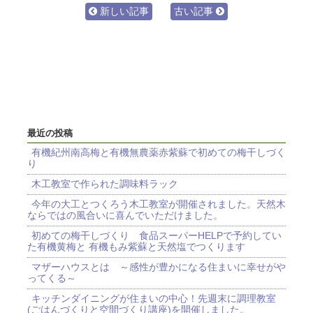
新しい記事
古い記事
最近の投稿
有機紀州南高梅と有機無農薬赤紫蘇で初めての梅干しづく
り
木工教室で作られた調味料ラック
今年の大工とつくろう木工教室が開催されました。天然木
ならではの風合いに喜んでいただけました。
初めての梅干しづくり 食品スーパーHELPで予約してい
た有機黄梅と 有機もみ紫蘇と天然塩でつくります
マザーハウスとは ～感性が豊かになる住まいに幸せがや
ってくる～
キッチンダイニングが住まいの中心！先週末に調理教室
(ごはんづくりと空間づくり講座)を開催しました。