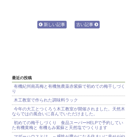
新しい記事
古い記事
最近の投稿
有機紀州南高梅と有機無農薬赤紫蘇で初めての梅干しづく
り
木工教室で作られた調味料ラック
今年の大工とつくろう木工教室が開催されました。天然木
ならではの風合いに喜んでいただけました。
初めての梅干しづくり 食品スーパーHELPで予約してい
た有機黄梅と 有機もみ紫蘇と天然塩でつくります
マザーハウスとは ～感性が豊かになる住まいに幸せがや