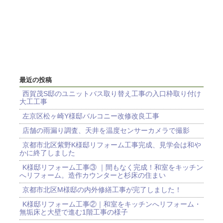
最近の投稿
西賀茂S邸のユニットバス取り替え工事の入口枠取り付け
大工工事
左京区松ヶ崎Y様邸バルコニー改修改良工事
店舗の雨漏り調査、天井を温度センサーカメラで撮影
京都市北区紫野K様邸リフォーム工事完成、見学会は和や
かに終了しました
K様邸リフォーム工事③ ｜間もなく完成！和室をキッチン
へリフォーム。造作カウンターと杉床の住まい
京都市北区M様邸の内外修繕工事が完了しました！
K様邸リフォーム工事②｜和室をキッチンへリフォーム・
無垢床と大壁で進む1階工事の様子