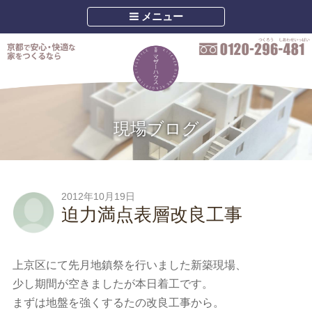
メニュー
現場ブログ
2012年10月19日
迫力満点表層改良工事
上京区にて先月地鎮祭を行いました新築現場、
少し期間が空きましたが本日着工です。
まずは地盤を強くするたの改良工事から。