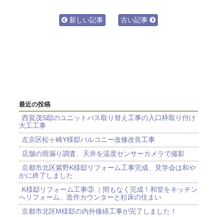
新しい記事
古い記事
最近の投稿
西賀茂S邸のユニットバス取り替え工事の入口枠取り付け
大工工事
左京区松ヶ崎Y様邸バルコニー改修改良工事
店舗の雨漏り調査、天井を温度センサーカメラで撮影
京都市北区紫野K様邸リフォーム工事完成、見学会は和や
かに終了しました
K様邸リフォーム工事③ ｜間もなく完成！和室をキッチン
へリフォーム。造作カウンターと杉床の住まい
京都市北区M様邸の内外修繕工事が完了しました！