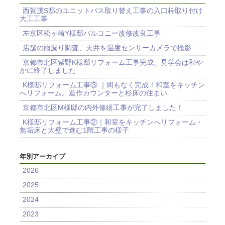
西賀茂S邸のユニットバス取り替え工事の入口枠取り付け
大工工事
左京区松ヶ崎Y様邸バルコニー改修改良工事
店舗の雨漏り調査、天井を温度センサーカメラで撮影
京都市北区紫野K様邸リフォーム工事完成、見学会は和や
かに終了しました
K様邸リフォーム工事③ ｜間もなく完成！和室をキッチン
へリフォーム。造作カウンターと杉床の住まい
京都市北区M様邸の内外修繕工事が完了しました！
K様邸リフォーム工事②｜和室をキッチンへリフォーム・
無垢床と大壁で進む1階工事の様子
年別アーカイブ
2026
2025
2024
2023