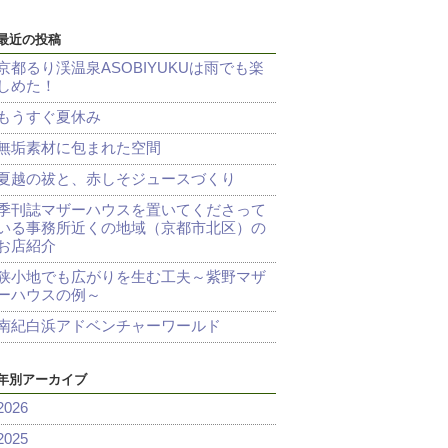
最近の投稿
京都るり渓温泉ASOBIYUKUは雨でも楽
しめた！
もうすぐ夏休み
無垢素材に包まれた空間
夏越の祓と、赤しそジュースづくり
季刊誌マザーハウスを置いてくださって
いる事務所近くの地域（京都市北区）の
お店紹介
狭小地でも広がりを生む工夫～紫野マザ
ーハウスの例～
南紀白浜アドベンチャーワールド
年別アーカイブ
2026
2025