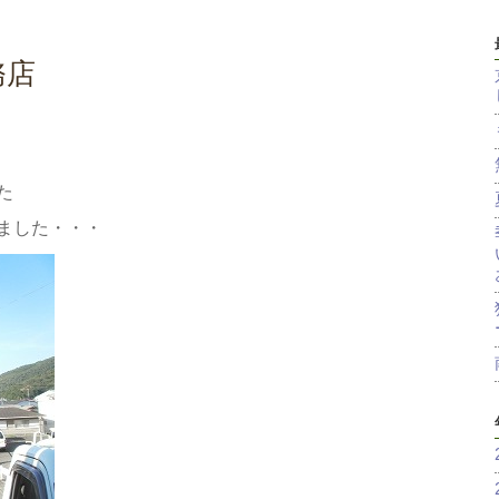
務店
た
ました・・・