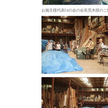
)
お施主様代表I.sの会の会長荒木様の