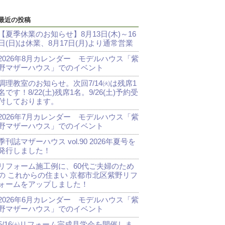
最近の投稿
【夏季休業のお知らせ】8月13日(木)～16
日(日)は休業、8月17日(月)より通常営業
2026年8月カレンダー モデルハウス「紫
野マザーハウス」でのイベント
調理教室のお知らせ。次回7/14㈫は残席1
名です！8/22(土)残席1名。9/26(土)予約受
付しております。
2026年7月カレンダー モデルハウス「紫
野マザーハウス」でのイベント
季刊誌マザーハウス vol.90 2026年夏号を
発行しました！
リフォーム施工例に、60代ご夫婦のため
の これからの住まい 京都市北区紫野リフ
ォームをアップしました！
2026年6月カレンダー モデルハウス「紫
野マザーハウス」でのイベント
5/16㈯リフォーム完成見学会を開催しま